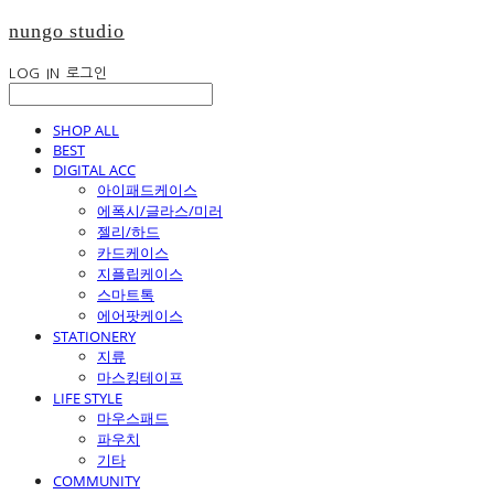
nungo studio
LOG IN
로그인
SHOP ALL
BEST
DIGITAL ACC
아이패드케이스
에폭시/글라스/미러
젤리/하드
카드케이스
지플립케이스
스마트톡
에어팟케이스
STATIONERY
지류
마스킹테이프
LIFE STYLE
마우스패드
파우치
기타
COMMUNITY