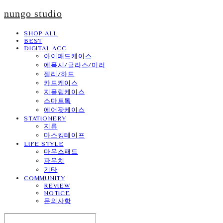
nungo studio
SHOP ALL
BEST
DIGITAL ACC
아이패드케이스
에폭시/글라스/미러
젤리/하드
카드케이스
지플립케이스
스마트톡
에어팟케이스
STATIONERY
지류
마스킹테이프
LIFE STYLE
마우스패드
파우치
기타
COMMUNITY
REVIEW
NOTICE
문의사항