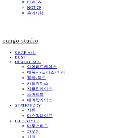
REVIEW
NOTICE
문의사항
nungo studio
SHOP ALL
BEST
DIGITAL ACC
아이패드케이스
에폭시/글라스/미러
젤리/하드
카드케이스
지플립케이스
스마트톡
에어팟케이스
STATIONERY
지류
마스킹테이프
LIFE STYLE
마우스패드
파우치
기타