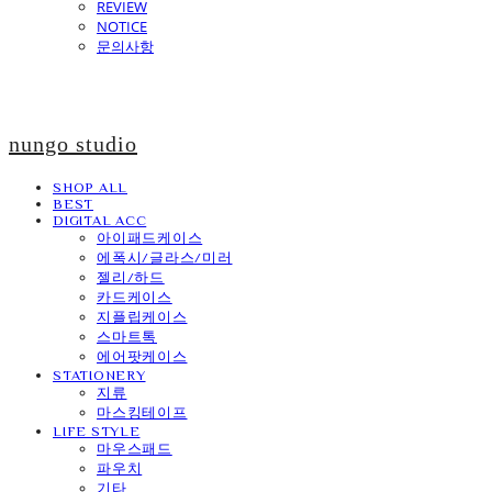
REVIEW
NOTICE
문의사항
nungo studio
SHOP ALL
BEST
DIGITAL ACC
아이패드케이스
에폭시/글라스/미러
젤리/하드
카드케이스
지플립케이스
스마트톡
에어팟케이스
STATIONERY
지류
마스킹테이프
LIFE STYLE
마우스패드
파우치
기타