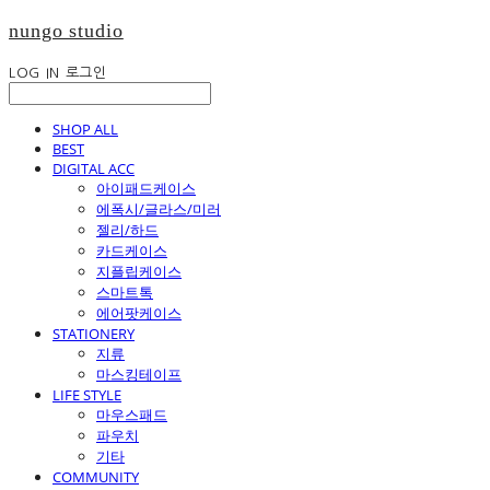
nungo studio
LOG IN
로그인
SHOP ALL
BEST
DIGITAL ACC
아이패드케이스
에폭시/글라스/미러
젤리/하드
카드케이스
지플립케이스
스마트톡
에어팟케이스
STATIONERY
지류
마스킹테이프
LIFE STYLE
마우스패드
파우치
기타
COMMUNITY