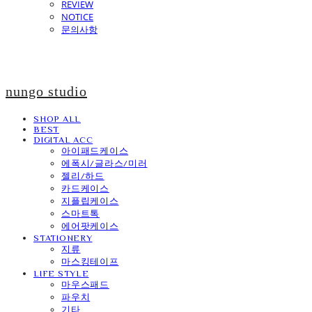
REVIEW
NOTICE
문의사항
nungo studio
SHOP ALL
BEST
DIGITAL ACC
아이패드케이스
에폭시/글라스/미러
젤리/하드
카드케이스
지플립케이스
스마트톡
에어팟케이스
STATIONERY
지류
마스킹테이프
LIFE STYLE
마우스패드
파우치
기타