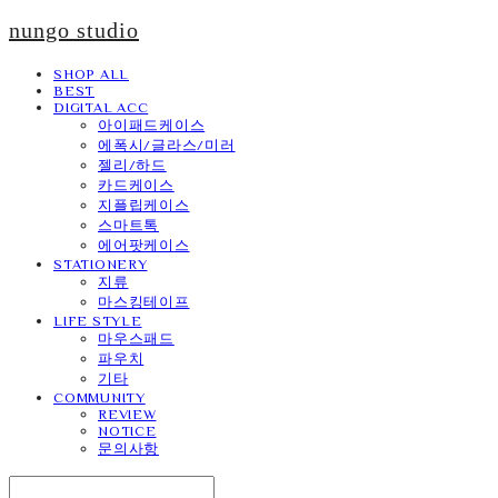
nungo studio
SHOP ALL
BEST
DIGITAL ACC
아이패드케이스
에폭시/글라스/미러
젤리/하드
카드케이스
지플립케이스
스마트톡
에어팟케이스
STATIONERY
지류
마스킹테이프
LIFE STYLE
마우스패드
파우치
기타
COMMUNITY
REVIEW
NOTICE
문의사항