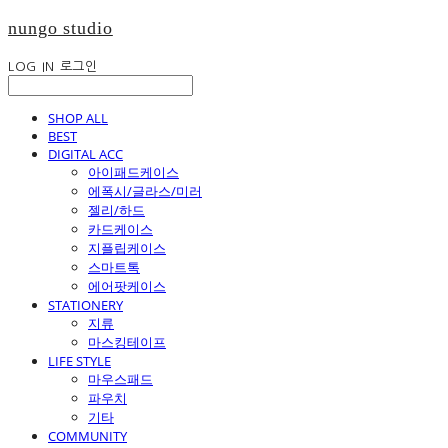
nungo studio
LOG IN
로그인
SHOP ALL
BEST
DIGITAL ACC
아이패드케이스
에폭시/글라스/미러
젤리/하드
카드케이스
지플립케이스
스마트톡
에어팟케이스
STATIONERY
지류
마스킹테이프
LIFE STYLE
마우스패드
파우치
기타
COMMUNITY