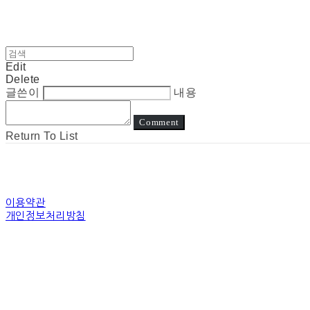
Edit
Delete
글쓴이
내용
Comment
Return To List
이용약관
개인정보처리방침
사업자정보확인
상호: 눈고 | 대표: 김정아 | 개인정보관리책임자: 김정아 | 전화: 전화상담은진
주소: 경기도 수원시 장안구 경수대로 | 사업자등록번호:
794-31-00507