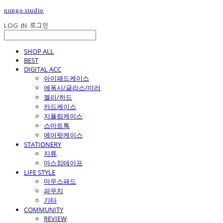
nungo studio
LOG IN
로그인
SHOP ALL
BEST
DIGITAL ACC
아이패드케이스
에폭시/글라스/미러
젤리/하드
카드케이스
지플립케이스
스마트톡
에어팟케이스
STATIONERY
지류
마스킹테이프
LIFE STYLE
마우스패드
파우치
기타
COMMUNITY
REVIEW