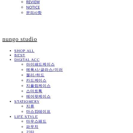
REVIEW
NOTICE
문의사항
nungo studio
SHOP ALL
BEST
DIGITAL ACC
아이패드케이스
에폭시/글라스/미러
젤리/하드
카드케이스
지플립케이스
스마트톡
에어팟케이스
STATIONERY
지류
마스킹테이프
LIFE STYLE
마우스패드
파우치
기타