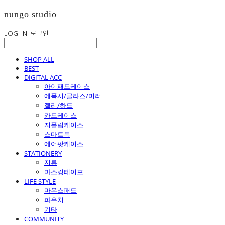
nungo studio
LOG IN
로그인
SHOP ALL
BEST
DIGITAL ACC
아이패드케이스
에폭시/글라스/미러
젤리/하드
카드케이스
지플립케이스
스마트톡
에어팟케이스
STATIONERY
지류
마스킹테이프
LIFE STYLE
마우스패드
파우치
기타
COMMUNITY