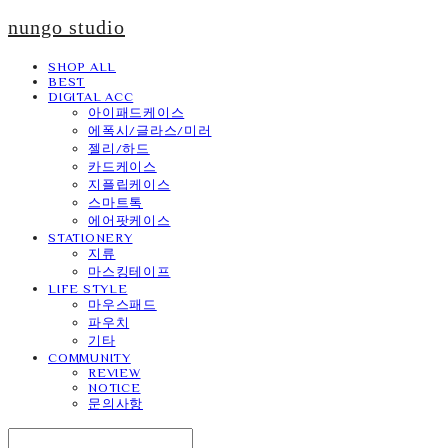
nungo studio
SHOP ALL
BEST
DIGITAL ACC
아이패드케이스
에폭시/글라스/미러
젤리/하드
카드케이스
지플립케이스
스마트톡
에어팟케이스
STATIONERY
지류
마스킹테이프
LIFE STYLE
마우스패드
파우치
기타
COMMUNITY
REVIEW
NOTICE
문의사항