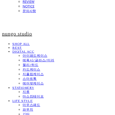
REVIEW
NOTICE
문의사항
nungo studio
SHOP ALL
BEST
DIGITAL ACC
아이패드케이스
에폭시/글라스/미러
젤리/하드
카드케이스
지플립케이스
스마트톡
에어팟케이스
STATIONERY
지류
마스킹테이프
LIFE STYLE
마우스패드
파우치
기타