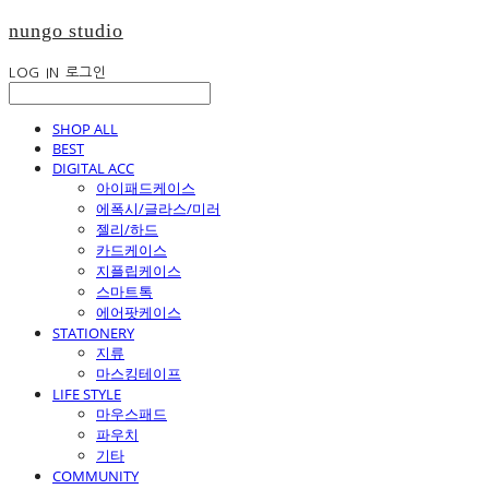
nungo studio
LOG IN
로그인
SHOP ALL
BEST
DIGITAL ACC
아이패드케이스
에폭시/글라스/미러
젤리/하드
카드케이스
지플립케이스
스마트톡
에어팟케이스
STATIONERY
지류
마스킹테이프
LIFE STYLE
마우스패드
파우치
기타
COMMUNITY