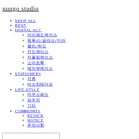
nungo studio
SHOP ALL
BEST
DIGITAL ACC
아이패드케이스
에폭시/글라스/미러
젤리/하드
카드케이스
지플립케이스
스마트톡
에어팟케이스
STATIONERY
지류
마스킹테이프
LIFE STYLE
마우스패드
파우치
기타
COMMUNITY
REVIEW
NOTICE
문의사항