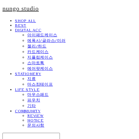
nungo studio
SHOP ALL
BEST
DIGITAL ACC
아이패드케이스
에폭시/글라스/미러
젤리/하드
카드케이스
지플립케이스
스마트톡
에어팟케이스
STATIONERY
지류
마스킹테이프
LIFE STYLE
마우스패드
파우치
기타
COMMUNITY
REVIEW
NOTICE
문의사항