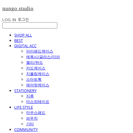
nungo studio
LOG IN
로그인
SHOP ALL
BEST
DIGITAL ACC
아이패드케이스
에폭시/글라스/미러
젤리/하드
카드케이스
지플립케이스
스마트톡
에어팟케이스
STATIONERY
지류
마스킹테이프
LIFE STYLE
마우스패드
파우치
기타
COMMUNITY