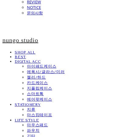
REVIEW
NOTICE
문의사항
nungo studio
SHOP ALL
BEST
DIGITAL ACC
아이패드케이스
에폭시/글라스/미러
젤리/하드
카드케이스
지플립케이스
스마트톡
에어팟케이스
STATIONERY
지류
마스킹테이프
LIFE STYLE
마우스패드
파우치
기타