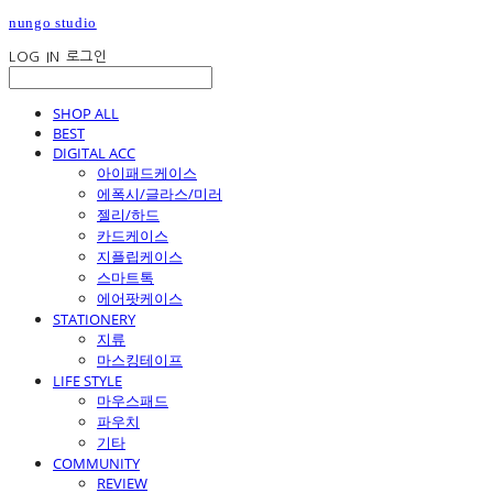
nungo studio
LOG IN
로그인
SHOP ALL
BEST
DIGITAL ACC
아이패드케이스
에폭시/글라스/미러
젤리/하드
카드케이스
지플립케이스
스마트톡
에어팟케이스
STATIONERY
지류
마스킹테이프
LIFE STYLE
마우스패드
파우치
기타
COMMUNITY
REVIEW