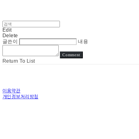
Edit
Delete
글쓴이
내용
Comment
Return To List
이용약관
개인정보처리방침
사업자정보확인
상호: 눈고 | 대표: 김정아 | 개인정보관리책임자: 김정아 | 전화: 전화상담은진
주소: 경기도 수원시 장안구 경수대로 | 사업자등록번호:
794-31-00507