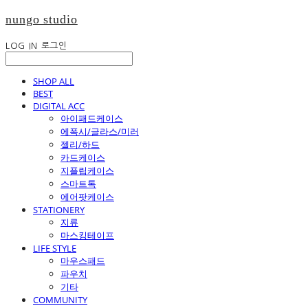
nungo studio
LOG IN
로그인
SHOP ALL
BEST
DIGITAL ACC
아이패드케이스
에폭시/글라스/미러
젤리/하드
카드케이스
지플립케이스
스마트톡
에어팟케이스
STATIONERY
지류
마스킹테이프
LIFE STYLE
마우스패드
파우치
기타
COMMUNITY