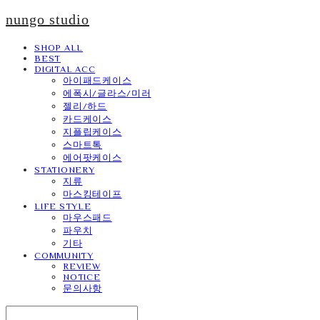
nungo studio
SHOP ALL
BEST
DIGITAL ACC
아이패드케이스
에폭시/글라스/미러
젤리/하드
카드케이스
지플립케이스
스마트톡
에어팟케이스
STATIONERY
지류
마스킹테이프
LIFE STYLE
마우스패드
파우치
기타
COMMUNITY
REVIEW
NOTICE
문의사항