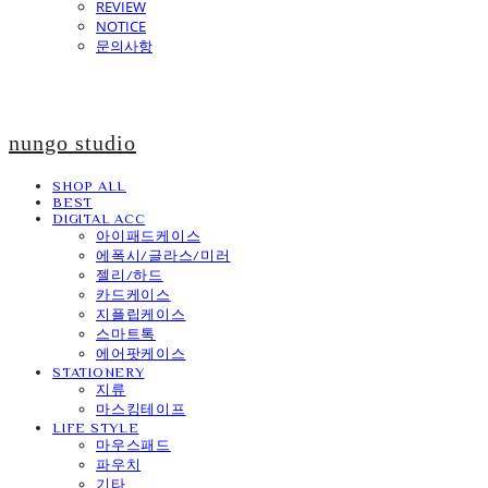
REVIEW
NOTICE
문의사항
nungo studio
SHOP ALL
BEST
DIGITAL ACC
아이패드케이스
에폭시/글라스/미러
젤리/하드
카드케이스
지플립케이스
스마트톡
에어팟케이스
STATIONERY
지류
마스킹테이프
LIFE STYLE
마우스패드
파우치
기타