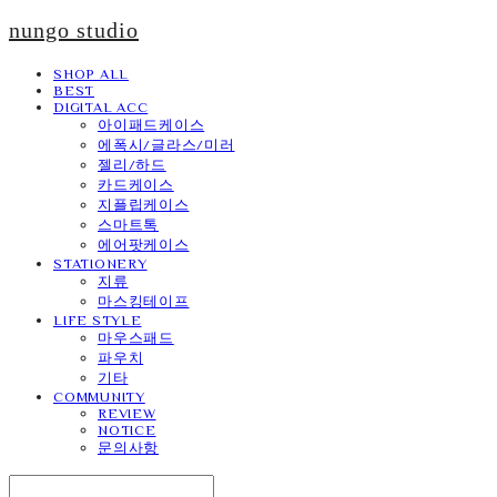
nungo studio
SHOP ALL
BEST
DIGITAL ACC
아이패드케이스
에폭시/글라스/미러
젤리/하드
카드케이스
지플립케이스
스마트톡
에어팟케이스
STATIONERY
지류
마스킹테이프
LIFE STYLE
마우스패드
파우치
기타
COMMUNITY
REVIEW
NOTICE
문의사항