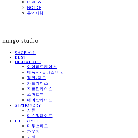
REVIEW
NOTICE
문의사항
nungo studio
SHOP ALL
BEST
DIGITAL ACC
아이패드케이스
에폭시/글라스/미러
젤리/하드
카드케이스
지플립케이스
스마트톡
에어팟케이스
STATIONERY
지류
마스킹테이프
LIFE STYLE
마우스패드
파우치
기타