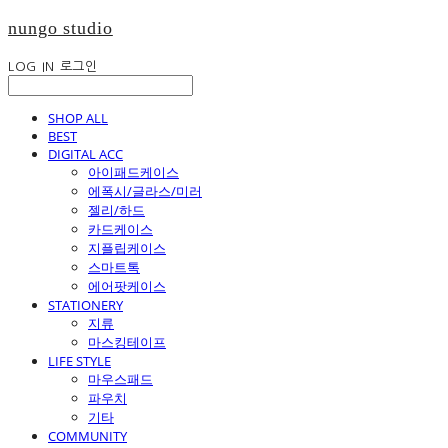
nungo studio
LOG IN
로그인
SHOP ALL
BEST
DIGITAL ACC
아이패드케이스
에폭시/글라스/미러
젤리/하드
카드케이스
지플립케이스
스마트톡
에어팟케이스
STATIONERY
지류
마스킹테이프
LIFE STYLE
마우스패드
파우치
기타
COMMUNITY