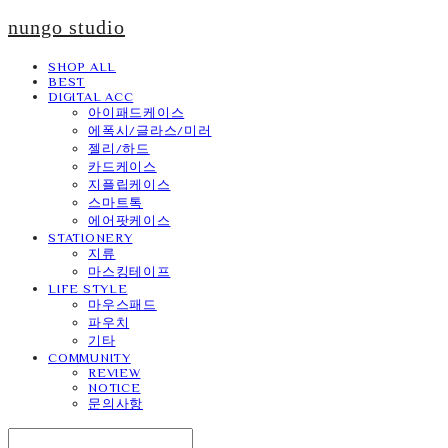
nungo studio
SHOP ALL
BEST
DIGITAL ACC
아이패드케이스
에폭시/글라스/미러
젤리/하드
카드케이스
지플립케이스
스마트톡
에어팟케이스
STATIONERY
지류
마스킹테이프
LIFE STYLE
마우스패드
파우치
기타
COMMUNITY
REVIEW
NOTICE
문의사항