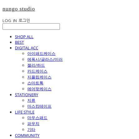
nungo studio
LOG IN
로그인
SHOP ALL
BEST
DIGITAL ACC
아이패드케이스
에폭시/글라스/미러
젤리/하드
카드케이스
지플립케이스
스마트톡
에어팟케이스
STATIONERY
지류
마스킹테이프
LIFE STYLE
마우스패드
파우치
기타
COMMUNITY