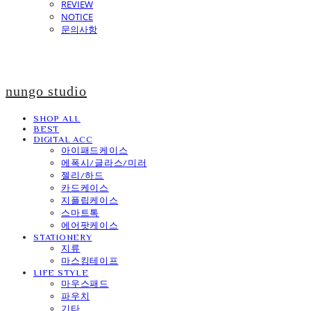
REVIEW
NOTICE
문의사항
nungo studio
SHOP ALL
BEST
DIGITAL ACC
아이패드케이스
에폭시/글라스/미러
젤리/하드
카드케이스
지플립케이스
스마트톡
에어팟케이스
STATIONERY
지류
마스킹테이프
LIFE STYLE
마우스패드
파우치
기타