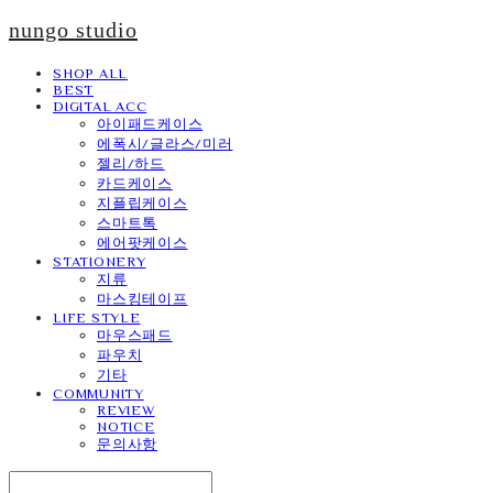
nungo studio
SHOP ALL
BEST
DIGITAL ACC
아이패드케이스
에폭시/글라스/미러
젤리/하드
카드케이스
지플립케이스
스마트톡
에어팟케이스
STATIONERY
지류
마스킹테이프
LIFE STYLE
마우스패드
파우치
기타
COMMUNITY
REVIEW
NOTICE
문의사항