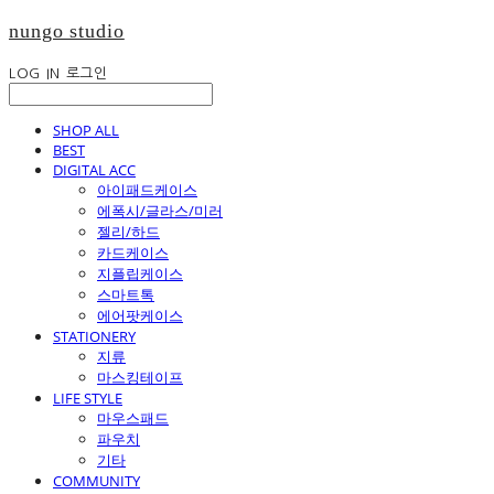
nungo studio
LOG IN
로그인
SHOP ALL
BEST
DIGITAL ACC
아이패드케이스
에폭시/글라스/미러
젤리/하드
카드케이스
지플립케이스
스마트톡
에어팟케이스
STATIONERY
지류
마스킹테이프
LIFE STYLE
마우스패드
파우치
기타
COMMUNITY