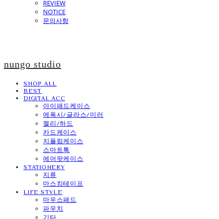
REVIEW
NOTICE
문의사항
nungo studio
SHOP ALL
BEST
DIGITAL ACC
아이패드케이스
에폭시/글라스/미러
젤리/하드
카드케이스
지플립케이스
스마트톡
에어팟케이스
STATIONERY
지류
마스킹테이프
LIFE STYLE
마우스패드
파우치
기타