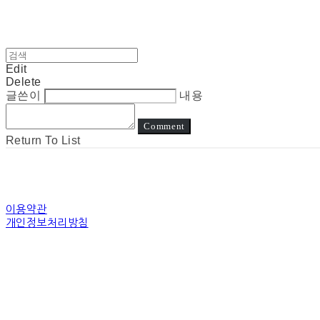
Edit
Delete
글쓴이
내용
Comment
Return To List
이용약관
개인정보처리방침
사업자정보확인
상호: 눈고 | 대표: 김정아 | 개인정보관리책임자: 김정아 | 전화: 전화상담은진
주소: 경기도 수원시 장안구 경수대로 | 사업자등록번호:
794-31-00507