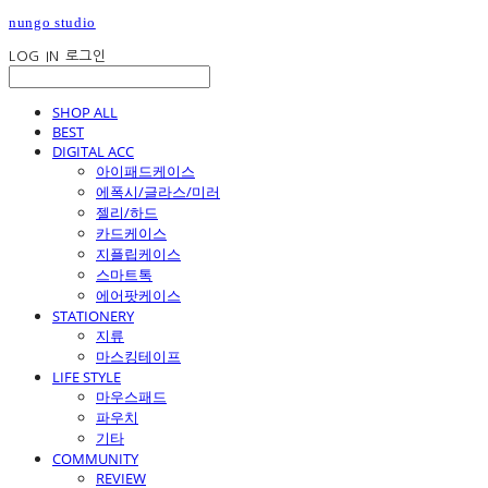
nungo studio
LOG IN
로그인
SHOP ALL
BEST
DIGITAL ACC
아이패드케이스
에폭시/글라스/미러
젤리/하드
카드케이스
지플립케이스
스마트톡
에어팟케이스
STATIONERY
지류
마스킹테이프
LIFE STYLE
마우스패드
파우치
기타
COMMUNITY
REVIEW