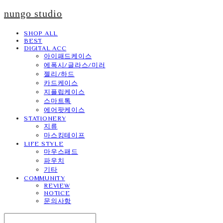
nungo studio
SHOP ALL
BEST
DIGITAL ACC
아이패드케이스
에폭시/글라스/미러
젤리/하드
카드케이스
지플립케이스
스마트톡
에어팟케이스
STATIONERY
지류
마스킹테이프
LIFE STYLE
마우스패드
파우치
기타
COMMUNITY
REVIEW
NOTICE
문의사항