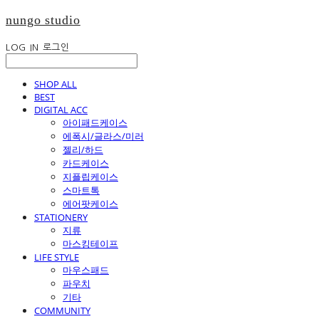
nungo studio
LOG IN
로그인
SHOP ALL
BEST
DIGITAL ACC
아이패드케이스
에폭시/글라스/미러
젤리/하드
카드케이스
지플립케이스
스마트톡
에어팟케이스
STATIONERY
지류
마스킹테이프
LIFE STYLE
마우스패드
파우치
기타
COMMUNITY