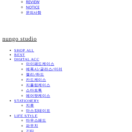
REVIEW
NOTICE
문의사항
nungo studio
SHOP ALL
BEST
DIGITAL ACC
아이패드케이스
에폭시/글라스/미러
젤리/하드
카드케이스
지플립케이스
스마트톡
에어팟케이스
STATIONERY
지류
마스킹테이프
LIFE STYLE
마우스패드
파우치
기타