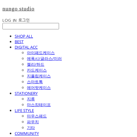
nungo studio
LOG IN
로그인
SHOP ALL
BEST
DIGITAL ACC
아이패드케이스
에폭시/글라스/미러
젤리/하드
카드케이스
지플립케이스
스마트톡
에어팟케이스
STATIONERY
지류
마스킹테이프
LIFE STYLE
마우스패드
파우치
기타
COMMUNITY