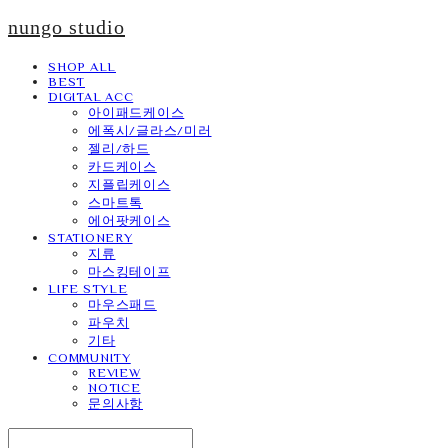
nungo studio
SHOP ALL
BEST
DIGITAL ACC
아이패드케이스
에폭시/글라스/미러
젤리/하드
카드케이스
지플립케이스
스마트톡
에어팟케이스
STATIONERY
지류
마스킹테이프
LIFE STYLE
마우스패드
파우치
기타
COMMUNITY
REVIEW
NOTICE
문의사항