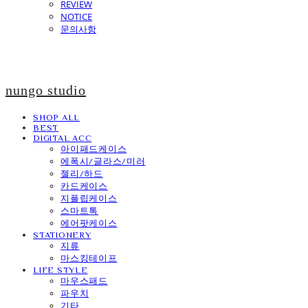
REVIEW
NOTICE
문의사항
nungo studio
SHOP ALL
BEST
DIGITAL ACC
아이패드케이스
에폭시/글라스/미러
젤리/하드
카드케이스
지플립케이스
스마트톡
에어팟케이스
STATIONERY
지류
마스킹테이프
LIFE STYLE
마우스패드
파우치
기타