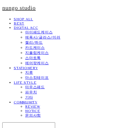
nungo studio
SHOP ALL
BEST
DIGITAL ACC
아이패드케이스
에폭시/글라스/미러
젤리/하드
카드케이스
지플립케이스
스마트톡
에어팟케이스
STATIONERY
지류
마스킹테이프
LIFE STYLE
마우스패드
파우치
기타
COMMUNITY
REVIEW
NOTICE
문의사항