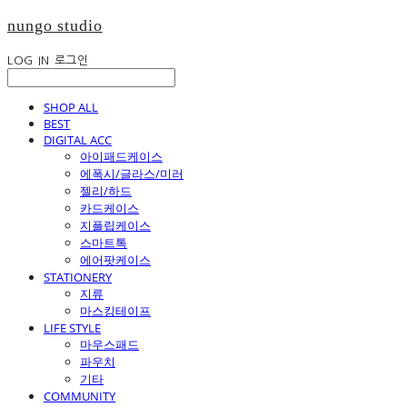
nungo studio
LOG IN
로그인
SHOP ALL
BEST
DIGITAL ACC
아이패드케이스
에폭시/글라스/미러
젤리/하드
카드케이스
지플립케이스
스마트톡
에어팟케이스
STATIONERY
지류
마스킹테이프
LIFE STYLE
마우스패드
파우치
기타
COMMUNITY