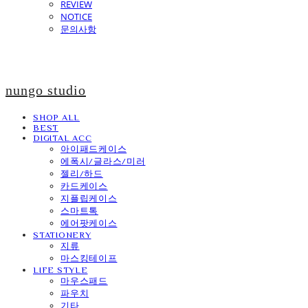
REVIEW
NOTICE
문의사항
nungo studio
SHOP ALL
BEST
DIGITAL ACC
아이패드케이스
에폭시/글라스/미러
젤리/하드
카드케이스
지플립케이스
스마트톡
에어팟케이스
STATIONERY
지류
마스킹테이프
LIFE STYLE
마우스패드
파우치
기타