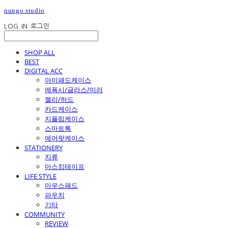
nungo studio
LOG IN
로그인
SHOP ALL
BEST
DIGITAL ACC
아이패드케이스
에폭시/글라스/미러
젤리/하드
카드케이스
지플립케이스
스마트톡
에어팟케이스
STATIONERY
지류
마스킹테이프
LIFE STYLE
마우스패드
파우치
기타
COMMUNITY
REVIEW