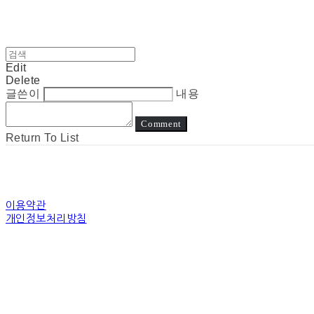
Edit
Delete
글쓴이
내용
Comment
Return To List
이용약관
개인정보처리방침
사업자정보확인
상호: 눈고 | 대표: 김정아 | 개인정보관리책임자: 김정아 | 전화: 전화상담은진
주소: 경기도 수원시 장안구 경수대로 | 사업자등록번호:
794-31-00507