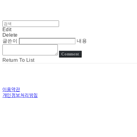
Edit
Delete
글쓴이
내용
Comment
Return To List
이용약관
개인정보처리방침
사업자정보확인
상호: 눈고 | 대표: 김정아 | 개인정보관리책임자: 김정아 | 전화: 전화상담은진
주소: 경기도 수원시 장안구 경수대로 | 사업자등록번호:
794-31-00507