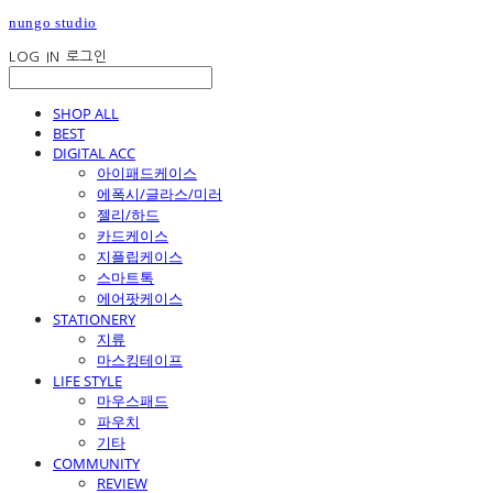
nungo studio
LOG IN
로그인
SHOP ALL
BEST
DIGITAL ACC
아이패드케이스
에폭시/글라스/미러
젤리/하드
카드케이스
지플립케이스
스마트톡
에어팟케이스
STATIONERY
지류
마스킹테이프
LIFE STYLE
마우스패드
파우치
기타
COMMUNITY
REVIEW