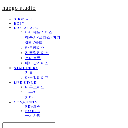
nungo studio
SHOP ALL
BEST
DIGITAL ACC
아이패드케이스
에폭시/글라스/미러
젤리/하드
카드케이스
지플립케이스
스마트톡
에어팟케이스
STATIONERY
지류
마스킹테이프
LIFE STYLE
마우스패드
파우치
기타
COMMUNITY
REVIEW
NOTICE
문의사항