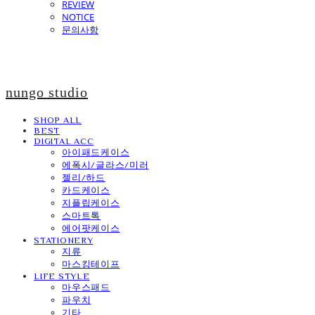
REVIEW
NOTICE
문의사항
nungo studio
SHOP ALL
BEST
DIGITAL ACC
아이패드케이스
에폭시/글라스/미러
젤리/하드
카드케이스
지플립케이스
스마트톡
에어팟케이스
STATIONERY
지류
마스킹테이프
LIFE STYLE
마우스패드
파우치
기타