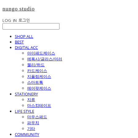
nungo studio
LOG IN
로그인
SHOP ALL
BEST
DIGITAL ACC
아이패드케이스
에폭시/글라스/미러
젤리/하드
카드케이스
지플립케이스
스마트톡
에어팟케이스
STATIONERY
지류
마스킹테이프
LIFE STYLE
마우스패드
파우치
기타
COMMUNITY