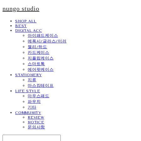
nungo studio
SHOP ALL
BEST
DIGITAL ACC
아이패드케이스
에폭시/글라스/미러
젤리/하드
카드케이스
지플립케이스
스마트톡
에어팟케이스
STATIONERY
지류
마스킹테이프
LIFE STYLE
마우스패드
파우치
기타
COMMUNITY
REVIEW
NOTICE
문의사항