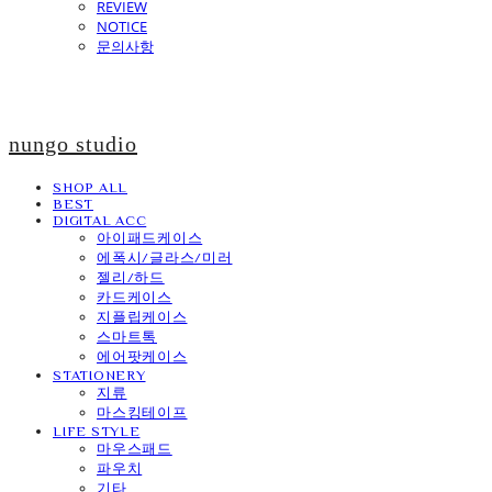
REVIEW
NOTICE
문의사항
nungo studio
SHOP ALL
BEST
DIGITAL ACC
아이패드케이스
에폭시/글라스/미러
젤리/하드
카드케이스
지플립케이스
스마트톡
에어팟케이스
STATIONERY
지류
마스킹테이프
LIFE STYLE
마우스패드
파우치
기타