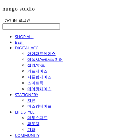
nungo studio
LOG IN
로그인
SHOP ALL
BEST
DIGITAL ACC
아이패드케이스
에폭시/글라스/미러
젤리/하드
카드케이스
지플립케이스
스마트톡
에어팟케이스
STATIONERY
지류
마스킹테이프
LIFE STYLE
마우스패드
파우치
기타
COMMUNITY