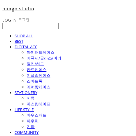
nungo studio
LOG IN
로그인
SHOP ALL
BEST
DIGITAL ACC
아이패드케이스
에폭시/글라스/미러
젤리/하드
카드케이스
지플립케이스
스마트톡
에어팟케이스
STATIONERY
지류
마스킹테이프
LIFE STYLE
마우스패드
파우치
기타
COMMUNITY