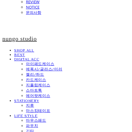
REVIEW
NOTICE
문의사항
nungo studio
SHOP ALL
BEST
DIGITAL ACC
아이패드케이스
에폭시/글라스/미러
젤리/하드
카드케이스
지플립케이스
스마트톡
에어팟케이스
STATIONERY
지류
마스킹테이프
LIFE STYLE
마우스패드
파우치
기타