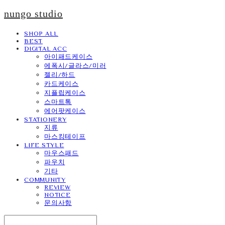
nungo studio
SHOP ALL
BEST
DIGITAL ACC
아이패드케이스
에폭시/글라스/미러
젤리/하드
카드케이스
지플립케이스
스마트톡
에어팟케이스
STATIONERY
지류
마스킹테이프
LIFE STYLE
마우스패드
파우치
기타
COMMUNITY
REVIEW
NOTICE
문의사항