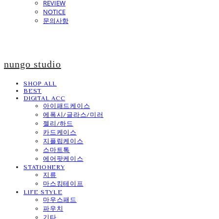
REVIEW
NOTICE
문의사항
nungo studio
SHOP ALL
BEST
DIGITAL ACC
아이패드케이스
에폭시/글라스/미러
젤리/하드
카드케이스
지플립케이스
스마트톡
에어팟케이스
STATIONERY
지류
마스킹테이프
LIFE STYLE
마우스패드
파우치
기타