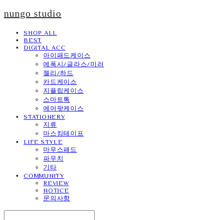
nungo studio
SHOP ALL
BEST
DIGITAL ACC
아이패드케이스
에폭시/글라스/미러
젤리/하드
카드케이스
지플립케이스
스마트톡
에어팟케이스
STATIONERY
지류
마스킹테이프
LIFE STYLE
마우스패드
파우치
기타
COMMUNITY
REVIEW
NOTICE
문의사항