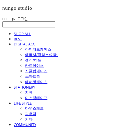
nungo studio
LOG IN
로그인
SHOP ALL
BEST
DIGITAL ACC
아이패드케이스
에폭시/글라스/미러
젤리/하드
카드케이스
지플립케이스
스마트톡
에어팟케이스
STATIONERY
지류
마스킹테이프
LIFE STYLE
마우스패드
파우치
기타
COMMUNITY