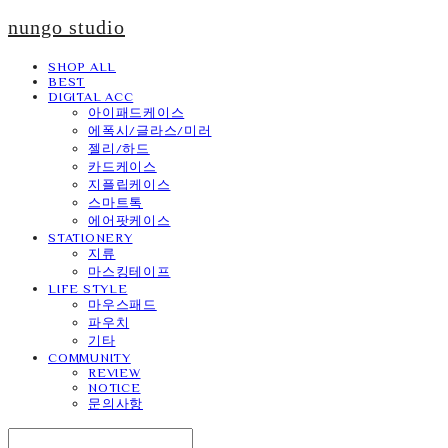
nungo studio
SHOP ALL
BEST
DIGITAL ACC
아이패드케이스
에폭시/글라스/미러
젤리/하드
카드케이스
지플립케이스
스마트톡
에어팟케이스
STATIONERY
지류
마스킹테이프
LIFE STYLE
마우스패드
파우치
기타
COMMUNITY
REVIEW
NOTICE
문의사항