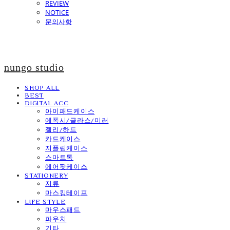
REVIEW
NOTICE
문의사항
nungo studio
SHOP ALL
BEST
DIGITAL ACC
아이패드케이스
에폭시/글라스/미러
젤리/하드
카드케이스
지플립케이스
스마트톡
에어팟케이스
STATIONERY
지류
마스킹테이프
LIFE STYLE
마우스패드
파우치
기타