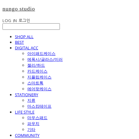
nungo studio
LOG IN
로그인
SHOP ALL
BEST
DIGITAL ACC
아이패드케이스
에폭시/글라스/미러
젤리/하드
카드케이스
지플립케이스
스마트톡
에어팟케이스
STATIONERY
지류
마스킹테이프
LIFE STYLE
마우스패드
파우치
기타
COMMUNITY