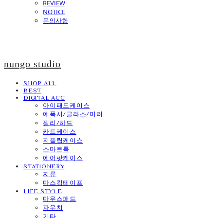
REVIEW
NOTICE
문의사항
nungo studio
SHOP ALL
BEST
DIGITAL ACC
아이패드케이스
에폭시/글라스/미러
젤리/하드
카드케이스
지플립케이스
스마트톡
에어팟케이스
STATIONERY
지류
마스킹테이프
LIFE STYLE
마우스패드
파우치
기타