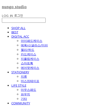
nungo studio
LOG IN
로그인
SHOP ALL
BEST
DIGITAL ACC
아이패드케이스
에폭시/글라스/미러
젤리/하드
카드케이스
지플립케이스
스마트톡
에어팟케이스
STATIONERY
지류
마스킹테이프
LIFE STYLE
마우스패드
파우치
기타
COMMUNITY