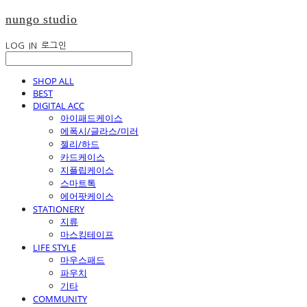
nungo studio
LOG IN
로그인
SHOP ALL
BEST
DIGITAL ACC
아이패드케이스
에폭시/글라스/미러
젤리/하드
카드케이스
지플립케이스
스마트톡
에어팟케이스
STATIONERY
지류
마스킹테이프
LIFE STYLE
마우스패드
파우치
기타
COMMUNITY