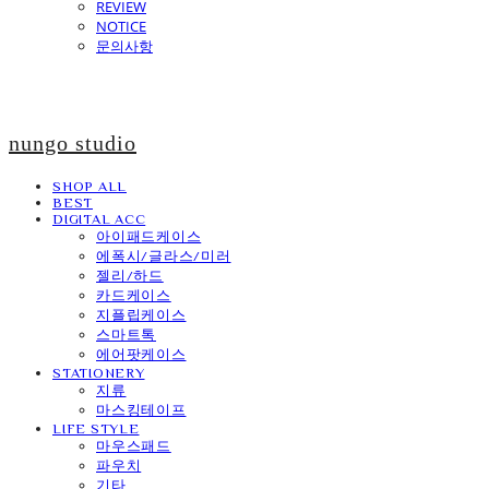
REVIEW
NOTICE
문의사항
nungo studio
SHOP ALL
BEST
DIGITAL ACC
아이패드케이스
에폭시/글라스/미러
젤리/하드
카드케이스
지플립케이스
스마트톡
에어팟케이스
STATIONERY
지류
마스킹테이프
LIFE STYLE
마우스패드
파우치
기타