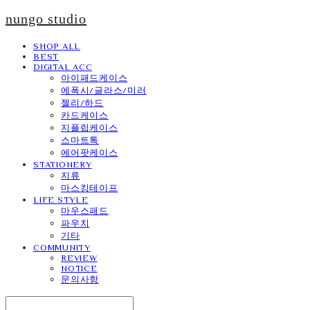
nungo studio
SHOP ALL
BEST
DIGITAL ACC
아이패드케이스
에폭시/글라스/미러
젤리/하드
카드케이스
지플립케이스
스마트톡
에어팟케이스
STATIONERY
지류
마스킹테이프
LIFE STYLE
마우스패드
파우치
기타
COMMUNITY
REVIEW
NOTICE
문의사항