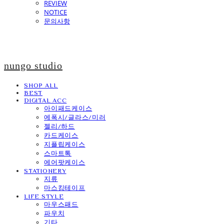
REVIEW
NOTICE
문의사항
nungo studio
SHOP ALL
BEST
DIGITAL ACC
아이패드케이스
에폭시/글라스/미러
젤리/하드
카드케이스
지플립케이스
스마트톡
에어팟케이스
STATIONERY
지류
마스킹테이프
LIFE STYLE
마우스패드
파우치
기타