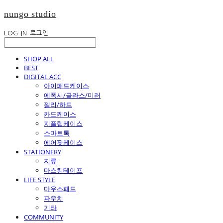
nungo studio
LOG IN
로그인
SHOP ALL
BEST
DIGITAL ACC
아이패드케이스
에폭시/글라스/미러
젤리/하드
카드케이스
지플립케이스
스마트톡
에어팟케이스
STATIONERY
지류
마스킹테이프
LIFE STYLE
마우스패드
파우치
기타
COMMUNITY