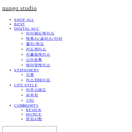
nungo studio
SHOP ALL
BEST
DIGITAL ACC
아이패드케이스
에폭시/글라스/미러
젤리/하드
카드케이스
지플립케이스
스마트톡
에어팟케이스
STATIONERY
지류
마스킹테이프
LIFE STYLE
마우스패드
파우치
기타
COMMUNITY
REVIEW
NOTICE
문의사항