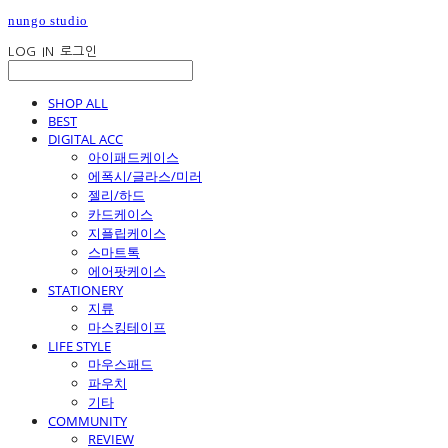
nungo studio
LOG IN
로그인
SHOP ALL
BEST
DIGITAL ACC
아이패드케이스
에폭시/글라스/미러
젤리/하드
카드케이스
지플립케이스
스마트톡
에어팟케이스
STATIONERY
지류
마스킹테이프
LIFE STYLE
마우스패드
파우치
기타
COMMUNITY
REVIEW