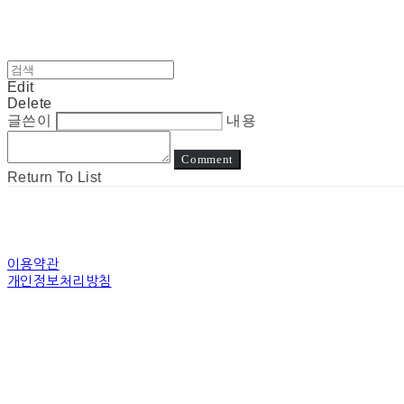
Edit
Delete
글쓴이
내용
Comment
Return To List
이용약관
개인정보처리방침
사업자정보확인
상호: 눈고 | 대표: 김정아 | 개인정보관리책임자: 김정아 | 전화: 전화상담은진
주소: 경기도 수원시 장안구 경수대로 | 사업자등록번호:
794-31-00507