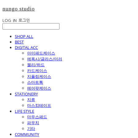
nungo studio
LOG IN
로그인
SHOP ALL
BEST
DIGITAL ACC
아이패드케이스
에폭시/글라스/미러
젤리/하드
카드케이스
지플립케이스
스마트톡
에어팟케이스
STATIONERY
지류
마스킹테이프
LIFE STYLE
마우스패드
파우치
기타
COMMUNITY