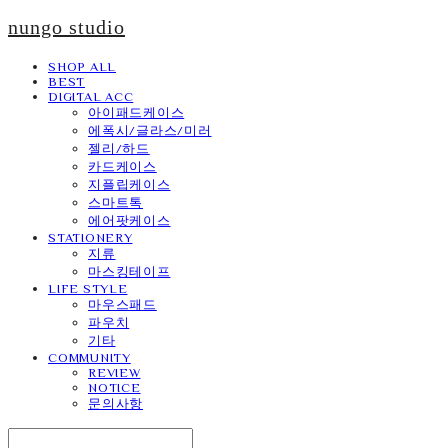
nungo studio
SHOP ALL
BEST
DIGITAL ACC
아이패드케이스
에폭시/글라스/미러
젤리/하드
카드케이스
지플립케이스
스마트톡
에어팟케이스
STATIONERY
지류
마스킹테이프
LIFE STYLE
마우스패드
파우치
기타
COMMUNITY
REVIEW
NOTICE
문의사항