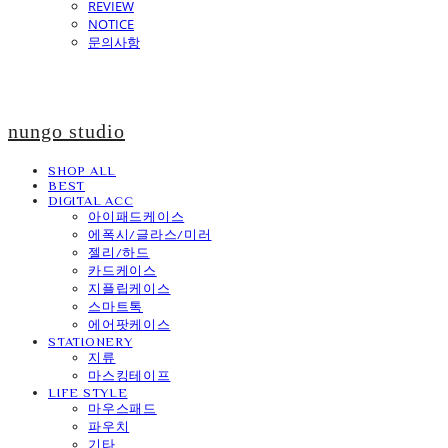
REVIEW
NOTICE
문의사항
nungo studio
SHOP ALL
BEST
DIGITAL ACC
아이패드케이스
에폭시/글라스/미러
젤리/하드
카드케이스
지플립케이스
스마트톡
에어팟케이스
STATIONERY
지류
마스킹테이프
LIFE STYLE
마우스패드
파우치
기타