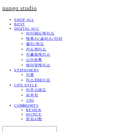
nungo studio
SHOP ALL
BEST
DIGITAL ACC
아이패드케이스
에폭시/글라스/미러
젤리/하드
카드케이스
지플립케이스
스마트톡
에어팟케이스
STATIONERY
지류
마스킹테이프
LIFE STYLE
마우스패드
파우치
기타
COMMUNITY
REVIEW
NOTICE
문의사항