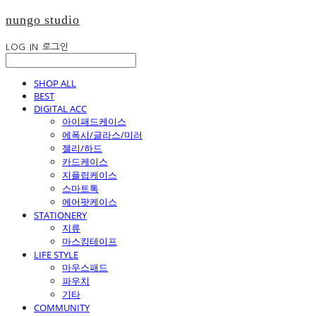
nungo studio
LOG IN
로그인
SHOP ALL
BEST
DIGITAL ACC
아이패드케이스
에폭시/글라스/미러
젤리/하드
카드케이스
지플립케이스
스마트톡
에어팟케이스
STATIONERY
지류
마스킹테이프
LIFE STYLE
마우스패드
파우치
기타
COMMUNITY