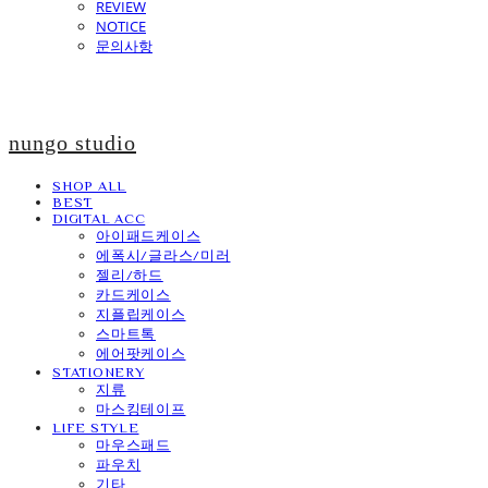
REVIEW
NOTICE
문의사항
nungo studio
SHOP ALL
BEST
DIGITAL ACC
아이패드케이스
에폭시/글라스/미러
젤리/하드
카드케이스
지플립케이스
스마트톡
에어팟케이스
STATIONERY
지류
마스킹테이프
LIFE STYLE
마우스패드
파우치
기타