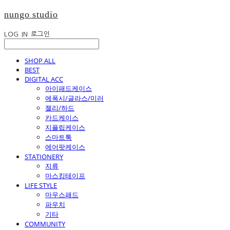
nungo studio
LOG IN
로그인
SHOP ALL
BEST
DIGITAL ACC
아이패드케이스
에폭시/글라스/미러
젤리/하드
카드케이스
지플립케이스
스마트톡
에어팟케이스
STATIONERY
지류
마스킹테이프
LIFE STYLE
마우스패드
파우치
기타
COMMUNITY