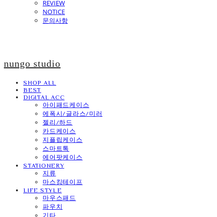
REVIEW
NOTICE
문의사항
nungo studio
SHOP ALL
BEST
DIGITAL ACC
아이패드케이스
에폭시/글라스/미러
젤리/하드
카드케이스
지플립케이스
스마트톡
에어팟케이스
STATIONERY
지류
마스킹테이프
LIFE STYLE
마우스패드
파우치
기타