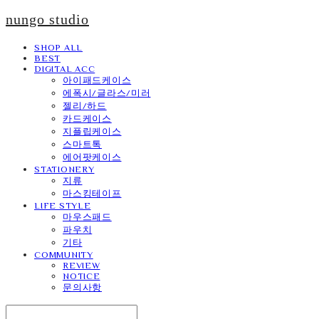
nungo studio
SHOP ALL
BEST
DIGITAL ACC
아이패드케이스
에폭시/글라스/미러
젤리/하드
카드케이스
지플립케이스
스마트톡
에어팟케이스
STATIONERY
지류
마스킹테이프
LIFE STYLE
마우스패드
파우치
기타
COMMUNITY
REVIEW
NOTICE
문의사항