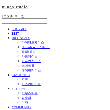
nungo studio
LOG IN
로그인
SHOP ALL
BEST
DIGITAL ACC
아이패드케이스
에폭시/글라스/미러
젤리/하드
카드케이스
지플립케이스
스마트톡
에어팟케이스
STATIONERY
지류
마스킹테이프
LIFE STYLE
마우스패드
파우치
기타
COMMUNITY