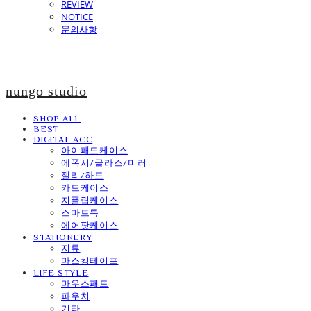
REVIEW
NOTICE
문의사항
nungo studio
SHOP ALL
BEST
DIGITAL ACC
아이패드케이스
에폭시/글라스/미러
젤리/하드
카드케이스
지플립케이스
스마트톡
에어팟케이스
STATIONERY
지류
마스킹테이프
LIFE STYLE
마우스패드
파우치
기타