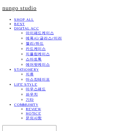
nungo studio
SHOP ALL
BEST
DIGITAL ACC
아이패드케이스
에폭시/글라스/미러
젤리/하드
카드케이스
지플립케이스
스마트톡
에어팟케이스
STATIONERY
지류
마스킹테이프
LIFE STYLE
마우스패드
파우치
기타
COMMUNITY
REVIEW
NOTICE
문의사항