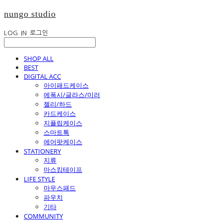
nungo studio
LOG IN
로그인
SHOP ALL
BEST
DIGITAL ACC
아이패드케이스
에폭시/글라스/미러
젤리/하드
카드케이스
지플립케이스
스마트톡
에어팟케이스
STATIONERY
지류
마스킹테이프
LIFE STYLE
마우스패드
파우치
기타
COMMUNITY