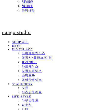
REVIEW
NOTICE
문의사항
nungo studio
SHOP ALL
BEST
DIGITAL ACC
아이패드케이스
에폭시/글라스/미러
젤리/하드
카드케이스
지플립케이스
스마트톡
에어팟케이스
STATIONERY
지류
마스킹테이프
LIFE STYLE
마우스패드
파우치
기타