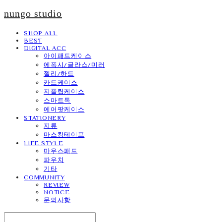
nungo studio
SHOP ALL
BEST
DIGITAL ACC
아이패드케이스
에폭시/글라스/미러
젤리/하드
카드케이스
지플립케이스
스마트톡
에어팟케이스
STATIONERY
지류
마스킹테이프
LIFE STYLE
마우스패드
파우치
기타
COMMUNITY
REVIEW
NOTICE
문의사항