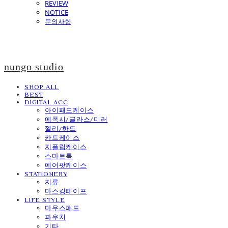
REVIEW
NOTICE
문의사항
nungo studio
SHOP ALL
BEST
DIGITAL ACC
아이패드케이스
에폭시/글라스/미러
젤리/하드
카드케이스
지플립케이스
스마트톡
에어팟케이스
STATIONERY
지류
마스킹테이프
LIFE STYLE
마우스패드
파우치
기타