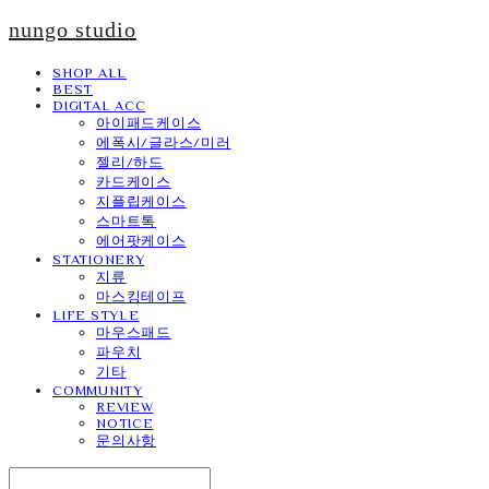
nungo studio
SHOP ALL
BEST
DIGITAL ACC
아이패드케이스
에폭시/글라스/미러
젤리/하드
카드케이스
지플립케이스
스마트톡
에어팟케이스
STATIONERY
지류
마스킹테이프
LIFE STYLE
마우스패드
파우치
기타
COMMUNITY
REVIEW
NOTICE
문의사항