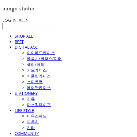
nungo studio
LOG IN
로그인
SHOP ALL
BEST
DIGITAL ACC
아이패드케이스
에폭시/글라스/미러
젤리/하드
카드케이스
지플립케이스
스마트톡
에어팟케이스
STATIONERY
지류
마스킹테이프
LIFE STYLE
마우스패드
파우치
기타
COMMUNITY