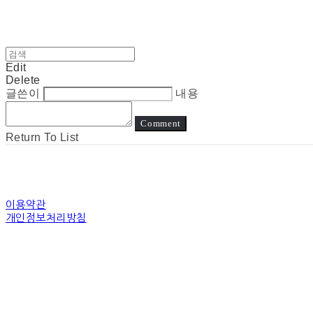
Edit
Delete
글쓴이
내용
Comment
Return To List
이용약관
개인정보처리방침
사업자정보확인
상호: 눈고 | 대표: 김정아 | 개인정보관리책임자: 김정아 | 전화: 전화상담은진
주소: 경기도 수원시 장안구 경수대로 | 사업자등록번호:
794-31-00507