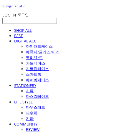
nungo studio
LOG IN
로그인
SHOP ALL
BEST
DIGITAL ACC
아이패드케이스
에폭시/글라스/미러
젤리/하드
카드케이스
지플립케이스
스마트톡
에어팟케이스
STATIONERY
지류
마스킹테이프
LIFE STYLE
마우스패드
파우치
기타
COMMUNITY
REVIEW