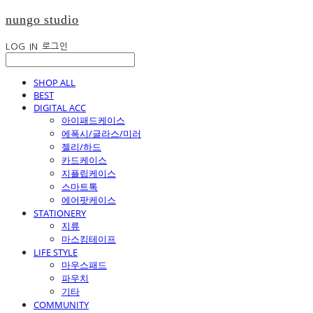
nungo studio
LOG IN
로그인
SHOP ALL
BEST
DIGITAL ACC
아이패드케이스
에폭시/글라스/미러
젤리/하드
카드케이스
지플립케이스
스마트톡
에어팟케이스
STATIONERY
지류
마스킹테이프
LIFE STYLE
마우스패드
파우치
기타
COMMUNITY