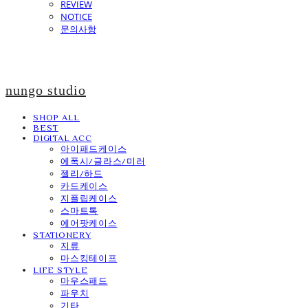
REVIEW
NOTICE
문의사항
nungo studio
SHOP ALL
BEST
DIGITAL ACC
아이패드케이스
에폭시/글라스/미러
젤리/하드
카드케이스
지플립케이스
스마트톡
에어팟케이스
STATIONERY
지류
마스킹테이프
LIFE STYLE
마우스패드
파우치
기타