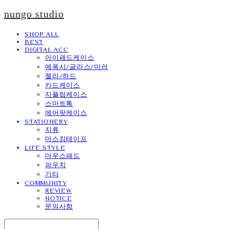
nungo studio
SHOP ALL
BEST
DIGITAL ACC
아이패드케이스
에폭시/글라스/미러
젤리/하드
카드케이스
지플립케이스
스마트톡
에어팟케이스
STATIONERY
지류
마스킹테이프
LIFE STYLE
마우스패드
파우치
기타
COMMUNITY
REVIEW
NOTICE
문의사항