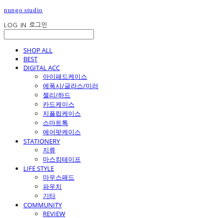
nungo studio
LOG IN
로그인
SHOP ALL
BEST
DIGITAL ACC
아이패드케이스
에폭시/글라스/미러
젤리/하드
카드케이스
지플립케이스
스마트톡
에어팟케이스
STATIONERY
지류
마스킹테이프
LIFE STYLE
마우스패드
파우치
기타
COMMUNITY
REVIEW