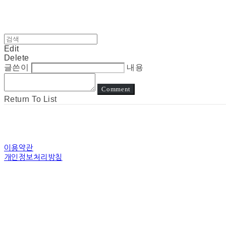
Edit
Delete
글쓴이
내용
Comment
Return To List
이용약관
개인정보처리방침
사업자정보확인
상호: 눈고 | 대표: 김정아 | 개인정보관리책임자: 김정아 | 전화: 전화상담은진
주소: 경기도 수원시 장안구 경수대로 | 사업자등록번호:
794-31-00507