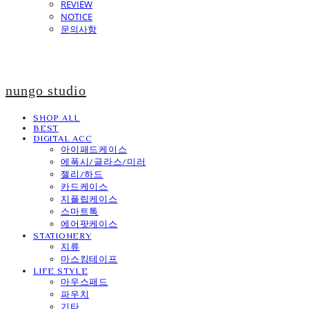
REVIEW
NOTICE
문의사항
nungo studio
SHOP ALL
BEST
DIGITAL ACC
아이패드케이스
에폭시/글라스/미러
젤리/하드
카드케이스
지플립케이스
스마트톡
에어팟케이스
STATIONERY
지류
마스킹테이프
LIFE STYLE
마우스패드
파우치
기타