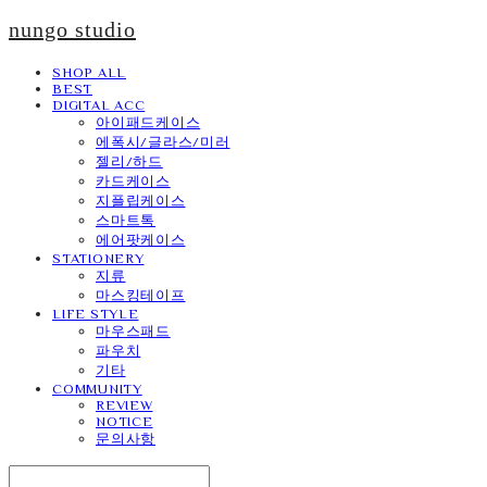
nungo studio
SHOP ALL
BEST
DIGITAL ACC
아이패드케이스
에폭시/글라스/미러
젤리/하드
카드케이스
지플립케이스
스마트톡
에어팟케이스
STATIONERY
지류
마스킹테이프
LIFE STYLE
마우스패드
파우치
기타
COMMUNITY
REVIEW
NOTICE
문의사항