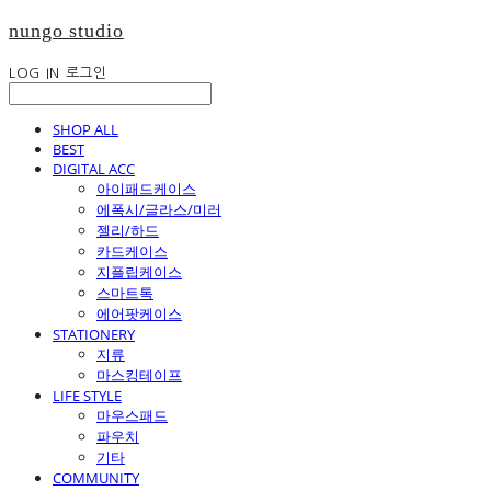
nungo studio
LOG IN
로그인
SHOP ALL
BEST
DIGITAL ACC
아이패드케이스
에폭시/글라스/미러
젤리/하드
카드케이스
지플립케이스
스마트톡
에어팟케이스
STATIONERY
지류
마스킹테이프
LIFE STYLE
마우스패드
파우치
기타
COMMUNITY