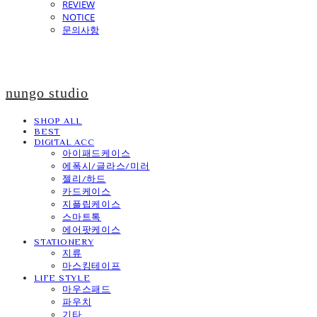
REVIEW
NOTICE
문의사항
nungo studio
SHOP ALL
BEST
DIGITAL ACC
아이패드케이스
에폭시/글라스/미러
젤리/하드
카드케이스
지플립케이스
스마트톡
에어팟케이스
STATIONERY
지류
마스킹테이프
LIFE STYLE
마우스패드
파우치
기타