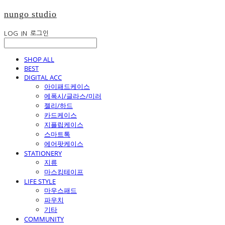
nungo studio
LOG IN
로그인
SHOP ALL
BEST
DIGITAL ACC
아이패드케이스
에폭시/글라스/미러
젤리/하드
카드케이스
지플립케이스
스마트톡
에어팟케이스
STATIONERY
지류
마스킹테이프
LIFE STYLE
마우스패드
파우치
기타
COMMUNITY