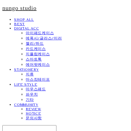
nungo studio
SHOP ALL
BEST
DIGITAL ACC
아이패드케이스
에폭시/글라스/미러
젤리/하드
카드케이스
지플립케이스
스마트톡
에어팟케이스
STATIONERY
지류
마스킹테이프
LIFE STYLE
마우스패드
파우치
기타
COMMUNITY
REVIEW
NOTICE
문의사항