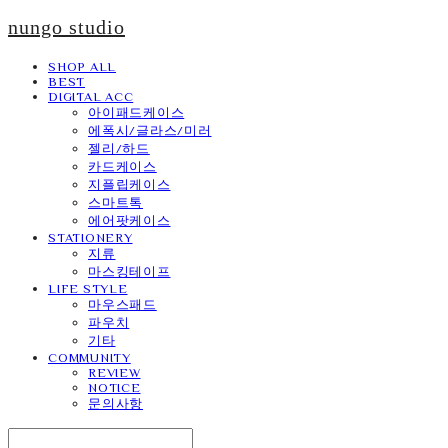
nungo studio
SHOP ALL
BEST
DIGITAL ACC
아이패드케이스
에폭시/글라스/미러
젤리/하드
카드케이스
지플립케이스
스마트톡
에어팟케이스
STATIONERY
지류
마스킹테이프
LIFE STYLE
마우스패드
파우치
기타
COMMUNITY
REVIEW
NOTICE
문의사항