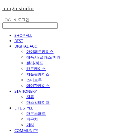
nungo studio
LOG IN
로그인
SHOP ALL
BEST
DIGITAL ACC
아이패드케이스
에폭시/글라스/미러
젤리/하드
카드케이스
지플립케이스
스마트톡
에어팟케이스
STATIONERY
지류
마스킹테이프
LIFE STYLE
마우스패드
파우치
기타
COMMUNITY