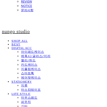
REVIEW
NOTICE
문의사항
nungo studio
SHOP ALL
BEST
DIGITAL ACC
아이패드케이스
에폭시/글라스/미러
젤리/하드
카드케이스
지플립케이스
스마트톡
에어팟케이스
STATIONERY
지류
마스킹테이프
LIFE STYLE
마우스패드
파우치
기타