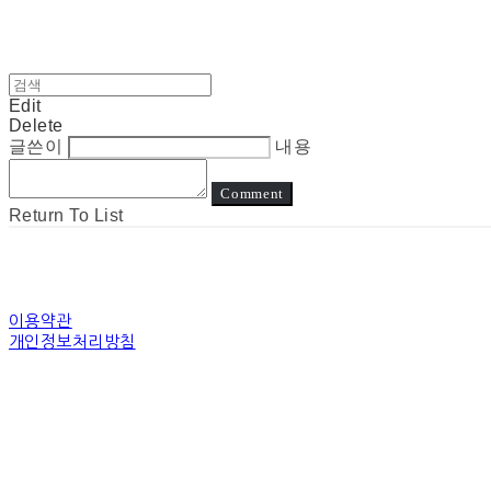
Edit
Delete
글쓴이
내용
Comment
Return To List
이용약관
개인정보처리방침
사업자정보확인
상호: 눈고 | 대표: 김정아 | 개인정보관리책임자: 김정아 | 전화: 전화상담은진
주소: 경기도 수원시 장안구 경수대로 | 사업자등록번호:
794-31-00507