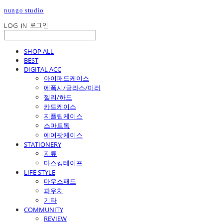
nungo studio
LOG IN
로그인
SHOP ALL
BEST
DIGITAL ACC
아이패드케이스
에폭시/글라스/미러
젤리/하드
카드케이스
지플립케이스
스마트톡
에어팟케이스
STATIONERY
지류
마스킹테이프
LIFE STYLE
마우스패드
파우치
기타
COMMUNITY
REVIEW