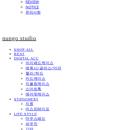
REVIEW
NOTICE
문의사항
nungo studio
SHOP ALL
BEST
DIGITAL ACC
아이패드케이스
에폭시/글라스/미러
젤리/하드
카드케이스
지플립케이스
스마트톡
에어팟케이스
STATIONERY
지류
마스킹테이프
LIFE STYLE
마우스패드
파우치
기타