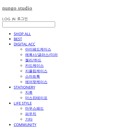
nungo studio
LOG IN
로그인
SHOP ALL
BEST
DIGITAL ACC
아이패드케이스
에폭시/글라스/미러
젤리/하드
카드케이스
지플립케이스
스마트톡
에어팟케이스
STATIONERY
지류
마스킹테이프
LIFE STYLE
마우스패드
파우치
기타
COMMUNITY