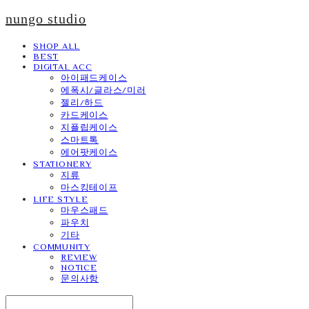
nungo studio
SHOP ALL
BEST
DIGITAL ACC
아이패드케이스
에폭시/글라스/미러
젤리/하드
카드케이스
지플립케이스
스마트톡
에어팟케이스
STATIONERY
지류
마스킹테이프
LIFE STYLE
마우스패드
파우치
기타
COMMUNITY
REVIEW
NOTICE
문의사항