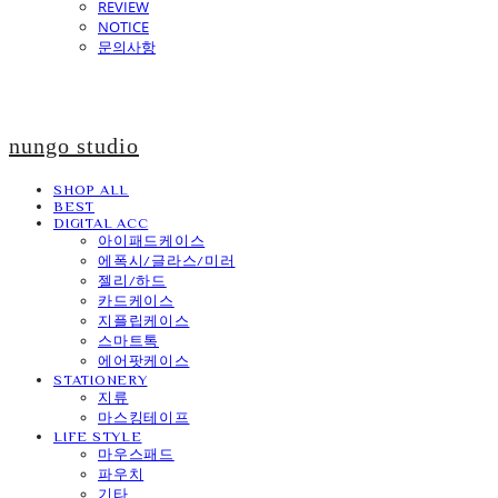
REVIEW
NOTICE
문의사항
nungo studio
SHOP ALL
BEST
DIGITAL ACC
아이패드케이스
에폭시/글라스/미러
젤리/하드
카드케이스
지플립케이스
스마트톡
에어팟케이스
STATIONERY
지류
마스킹테이프
LIFE STYLE
마우스패드
파우치
기타