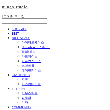
nungo studio
LOG IN
로그인
SHOP ALL
BEST
DIGITAL ACC
아이패드케이스
에폭시/글라스/미러
젤리/하드
카드케이스
지플립케이스
스마트톡
에어팟케이스
STATIONERY
지류
마스킹테이프
LIFE STYLE
마우스패드
파우치
기타
COMMUNITY