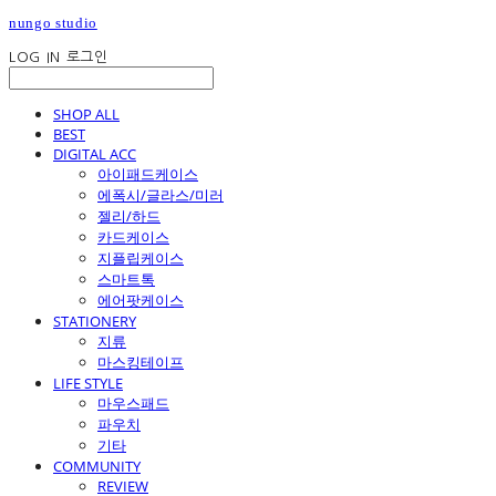
nungo studio
LOG IN
로그인
SHOP ALL
BEST
DIGITAL ACC
아이패드케이스
에폭시/글라스/미러
젤리/하드
카드케이스
지플립케이스
스마트톡
에어팟케이스
STATIONERY
지류
마스킹테이프
LIFE STYLE
마우스패드
파우치
기타
COMMUNITY
REVIEW