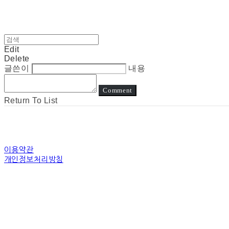
Edit
Delete
글쓴이
내용
Comment
Return To List
이용약관
개인정보처리방침
사업자정보확인
상호: 눈고 | 대표: 김정아 | 개인정보관리책임자: 김정아 | 전화: 전화상담은진
주소: 경기도 수원시 장안구 경수대로 | 사업자등록번호:
794-31-00507