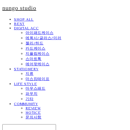
nungo studio
SHOP ALL
BEST
DIGITAL ACC
아이패드케이스
에폭시/글라스/미러
젤리/하드
카드케이스
지플립케이스
스마트톡
에어팟케이스
STATIONERY
지류
마스킹테이프
LIFE STYLE
마우스패드
파우치
기타
COMMUNITY
REVIEW
NOTICE
문의사항