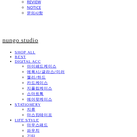
REVIEW
NOTICE
문의사항
nungo studio
SHOP ALL
BEST
DIGITAL ACC
아이패드케이스
에폭시/글라스/미러
젤리/하드
카드케이스
지플립케이스
스마트톡
에어팟케이스
STATIONERY
지류
마스킹테이프
LIFE STYLE
마우스패드
파우치
기타