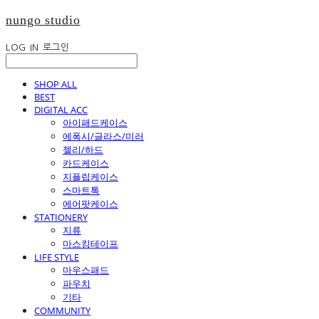
nungo studio
LOG IN
로그인
SHOP ALL
BEST
DIGITAL ACC
아이패드케이스
에폭시/글라스/미러
젤리/하드
카드케이스
지플립케이스
스마트톡
에어팟케이스
STATIONERY
지류
마스킹테이프
LIFE STYLE
마우스패드
파우치
기타
COMMUNITY