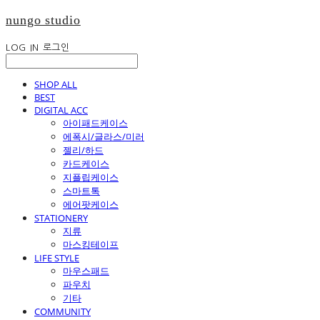
nungo studio
LOG IN
로그인
SHOP ALL
BEST
DIGITAL ACC
아이패드케이스
에폭시/글라스/미러
젤리/하드
카드케이스
지플립케이스
스마트톡
에어팟케이스
STATIONERY
지류
마스킹테이프
LIFE STYLE
마우스패드
파우치
기타
COMMUNITY