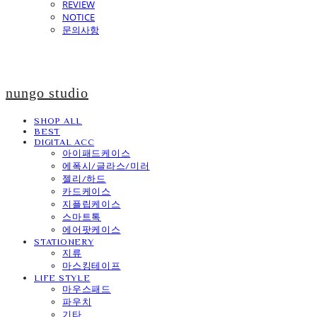
REVIEW
NOTICE
문의사항
nungo studio
SHOP ALL
BEST
DIGITAL ACC
아이패드케이스
에폭시/글라스/미러
젤리/하드
카드케이스
지플립케이스
스마트톡
에어팟케이스
STATIONERY
지류
마스킹테이프
LIFE STYLE
마우스패드
파우치
기타