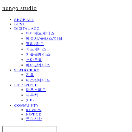
nungo studio
SHOP ALL
BEST
DIGITAL ACC
아이패드케이스
에폭시/글라스/미러
젤리/하드
카드케이스
지플립케이스
스마트톡
에어팟케이스
STATIONERY
지류
마스킹테이프
LIFE STYLE
마우스패드
파우치
기타
COMMUNITY
REVIEW
NOTICE
문의사항