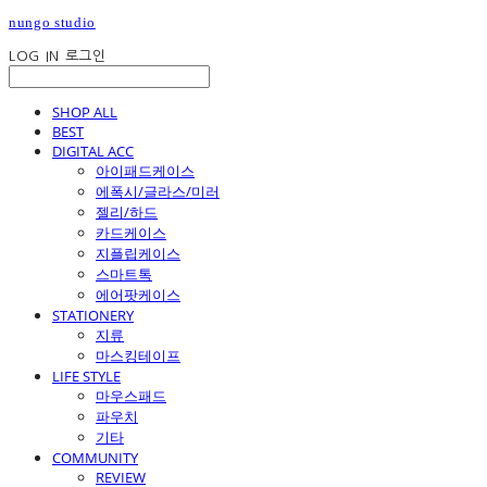
nungo studio
LOG IN
로그인
SHOP ALL
BEST
DIGITAL ACC
아이패드케이스
에폭시/글라스/미러
젤리/하드
카드케이스
지플립케이스
스마트톡
에어팟케이스
STATIONERY
지류
마스킹테이프
LIFE STYLE
마우스패드
파우치
기타
COMMUNITY
REVIEW