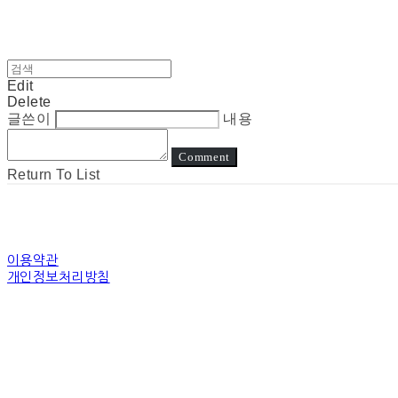
Edit
Delete
글쓴이
내용
Comment
Return To List
이용약관
개인정보처리방침
사업자정보확인
상호: 눈고 | 대표: 김정아 | 개인정보관리책임자: 김정아 | 전화: 전화상담은진
주소: 경기도 수원시 장안구 경수대로 | 사업자등록번호:
794-31-00507