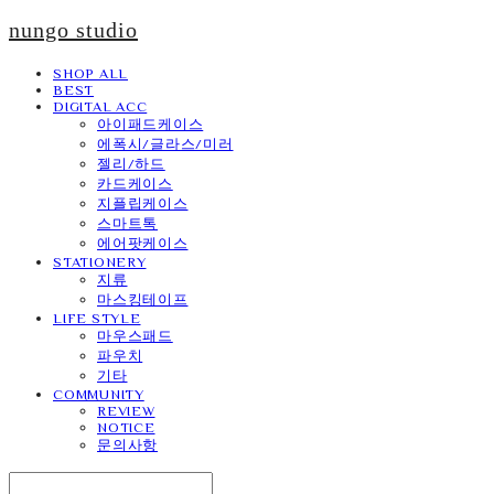
nungo studio
SHOP ALL
BEST
DIGITAL ACC
아이패드케이스
에폭시/글라스/미러
젤리/하드
카드케이스
지플립케이스
스마트톡
에어팟케이스
STATIONERY
지류
마스킹테이프
LIFE STYLE
마우스패드
파우치
기타
COMMUNITY
REVIEW
NOTICE
문의사항