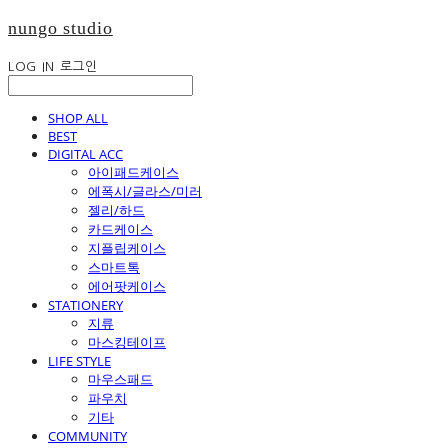
nungo studio
LOG IN
로그인
SHOP ALL
BEST
DIGITAL ACC
아이패드케이스
에폭시/글라스/미러
젤리/하드
카드케이스
지플립케이스
스마트톡
에어팟케이스
STATIONERY
지류
마스킹테이프
LIFE STYLE
마우스패드
파우치
기타
COMMUNITY