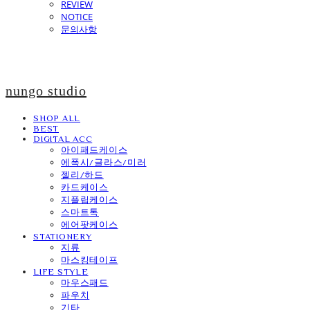
REVIEW
NOTICE
문의사항
nungo studio
SHOP ALL
BEST
DIGITAL ACC
아이패드케이스
에폭시/글라스/미러
젤리/하드
카드케이스
지플립케이스
스마트톡
에어팟케이스
STATIONERY
지류
마스킹테이프
LIFE STYLE
마우스패드
파우치
기타