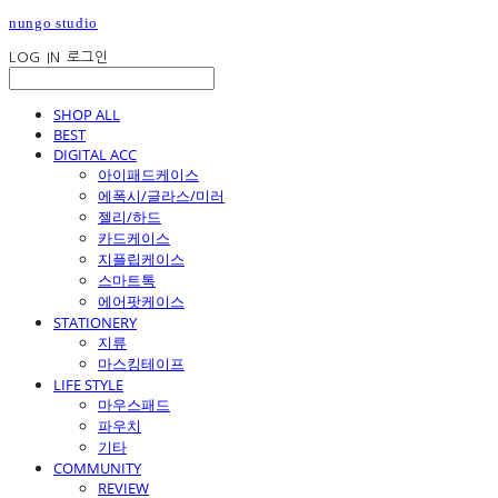
nungo studio
LOG IN
로그인
SHOP ALL
BEST
DIGITAL ACC
아이패드케이스
에폭시/글라스/미러
젤리/하드
카드케이스
지플립케이스
스마트톡
에어팟케이스
STATIONERY
지류
마스킹테이프
LIFE STYLE
마우스패드
파우치
기타
COMMUNITY
REVIEW