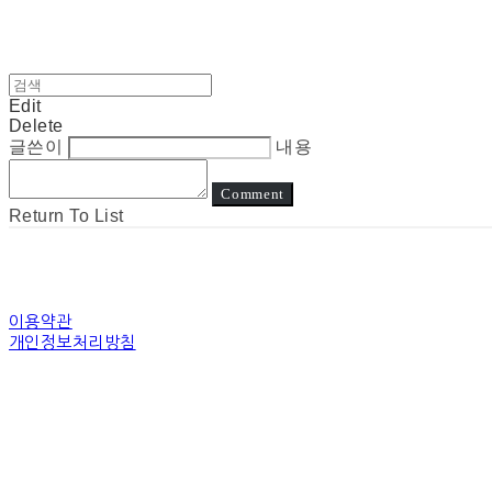
Edit
Delete
글쓴이
내용
Comment
Return To List
이용약관
개인정보처리방침
사업자정보확인
상호: 눈고 | 대표: 김정아 | 개인정보관리책임자: 김정아 | 전화: 전화상담은진
주소: 경기도 수원시 장안구 경수대로 | 사업자등록번호:
794-31-00507