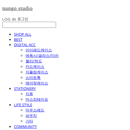
nungo studio
LOG IN
로그인
SHOP ALL
BEST
DIGITAL ACC
아이패드케이스
에폭시/글라스/미러
젤리/하드
카드케이스
지플립케이스
스마트톡
에어팟케이스
STATIONERY
지류
마스킹테이프
LIFE STYLE
마우스패드
파우치
기타
COMMUNITY