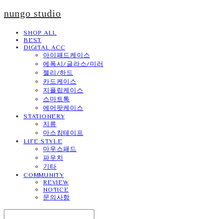
nungo studio
SHOP ALL
BEST
DIGITAL ACC
아이패드케이스
에폭시/글라스/미러
젤리/하드
카드케이스
지플립케이스
스마트톡
에어팟케이스
STATIONERY
지류
마스킹테이프
LIFE STYLE
마우스패드
파우치
기타
COMMUNITY
REVIEW
NOTICE
문의사항