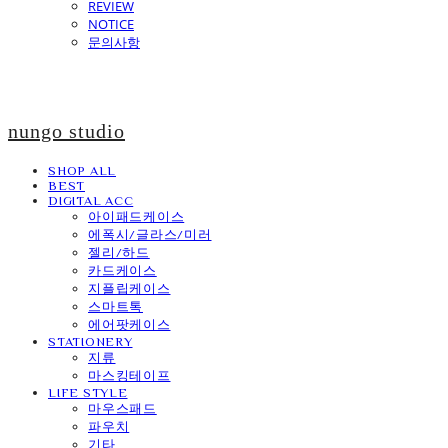
REVIEW
NOTICE
문의사항
nungo studio
SHOP ALL
BEST
DIGITAL ACC
아이패드케이스
에폭시/글라스/미러
젤리/하드
카드케이스
지플립케이스
스마트톡
에어팟케이스
STATIONERY
지류
마스킹테이프
LIFE STYLE
마우스패드
파우치
기타