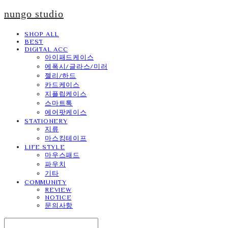
nungo studio
SHOP ALL
BEST
DIGITAL ACC
아이패드케이스
에폭시/글라스/미러
젤리/하드
카드케이스
지플립케이스
스마트톡
에어팟케이스
STATIONERY
지류
마스킹테이프
LIFE STYLE
마우스패드
파우치
기타
COMMUNITY
REVIEW
NOTICE
문의사항