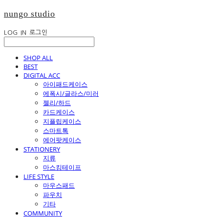
nungo studio
LOG IN
로그인
SHOP ALL
BEST
DIGITAL ACC
아이패드케이스
에폭시/글라스/미러
젤리/하드
카드케이스
지플립케이스
스마트톡
에어팟케이스
STATIONERY
지류
마스킹테이프
LIFE STYLE
마우스패드
파우치
기타
COMMUNITY