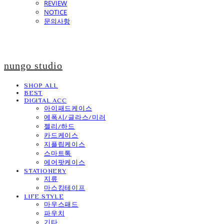
REVIEW
NOTICE
문의사항
nungo studio
SHOP ALL
BEST
DIGITAL ACC
아이패드케이스
에폭시/글라스/미러
젤리/하드
카드케이스
지플립케이스
스마트톡
에어팟케이스
STATIONERY
지류
마스킹테이프
LIFE STYLE
마우스패드
파우치
기타